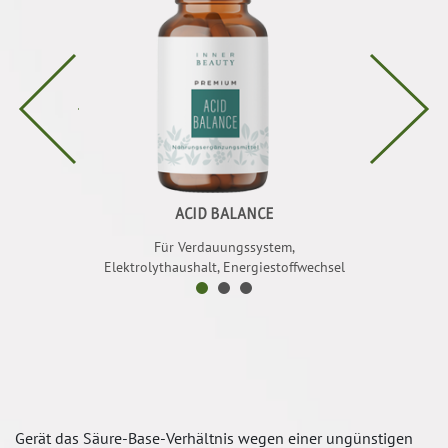
R TEE
ACID BALANCE
V
scheinungen,
Für Verdauungssystem,
Für Bindegeweb
uterkraft
Elektrolythaushalt, Energiestoffwechsel
Gerät das Säure-Base-Verhältnis wegen einer ungünstigen