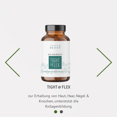
IN C
TIGHT & FLEX
OPC
Stress, versorgt
zur Erhaltung von Haut, Haar, Nägel &
schützt vor oxi
n C
Knochen, unterstützt die
mi
Kollagenbildung